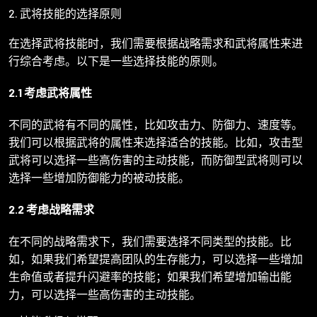
2. 武将技能的选择原则
在选择武将技能时，我们需要根据战略需求和武将属性来进
行综合考虑。以下是一些选择技能的原则。
2.1 考虑武将属性
不同的武将有不同的属性，比如攻击力、防御力、速度等。
我们可以根据武将的属性来选择适合的技能。比如，攻击型
武将可以选择一些高伤害的主动技能，而防御型武将则可以
选择一些增加防御能力的被动技能。
2.2 考虑战略需求
在不同的战略需求下，我们需要选择不同类型的技能。比
如，如果我们希望提高团队的生存能力，可以选择一些增加
生命值或者提升闪避率的技能；如果我们希望增加输出能
力，可以选择一些高伤害的主动技能。