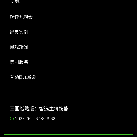
导航
解读九游会
经典案例
游戏新闻
集团服务
互动j9九游会
三国战略版：智选主将技能
2026-04-03 18:06:38