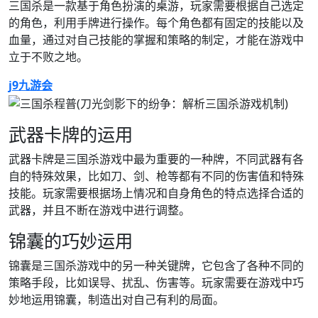
三国杀是一款基于角色扮演的桌游，玩家需要根据自己选定
的角色，利用手牌进行操作。每个角色都有固定的技能以及
血量，通过对自己技能的掌握和策略的制定，才能在游戏中
立于不败之地。
j9九游会
武器卡牌的运用
武器卡牌是三国杀游戏中最为重要的一种牌，不同武器有各
自的特殊效果，比如刀、剑、枪等都有不同的伤害值和特殊
技能。玩家需要根据场上情况和自身角色的特点选择合适的
武器，并且不断在游戏中进行调整。
锦囊的巧妙运用
锦囊是三国杀游戏中的另一种关键牌，它包含了各种不同的
策略手段，比如误导、扰乱、伤害等。玩家需要在游戏中巧
妙地运用锦囊，制造出对自己有利的局面。