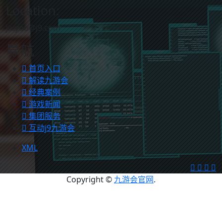
Location:
jiuyou@j9.com
导航
首页入口
解读九游会
经典案例
游戏新闻
集团服务
互动j9九游会
XML
Copyright ©
九游会官网
.