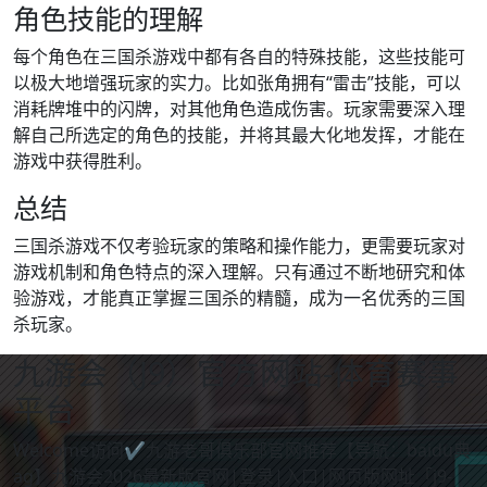
角色技能的理解
每个角色在三国杀游戏中都有各自的特殊技能，这些技能可
以极大地增强玩家的实力。比如张角拥有“雷击”技能，可以
消耗牌堆中的闪牌，对其他角色造成伤害。玩家需要深入理
解自己所选定的角色的技能，并将其最大化地发挥，才能在
游戏中获得胜利。
总结
三国杀游戏不仅考验玩家的策略和操作能力，更需要玩家对
游戏机制和角色特点的深入理解。只有通过不断地研究和体
验游戏，才能真正掌握三国杀的精髓，成为一名优秀的三国
杀玩家。
九游会（J9）官方网站-体育赛事
平台
Welcome访问✔九游老哥俱乐部官网推荐【导航：baidu典
ag】九游会2026最新版官网|登录|入口|网页版网址「j9-