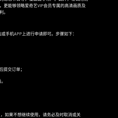
，更能够领略爱奇艺VIP会员专属的高清画质及
利。
站或手机APP上进行申请即可。步骤如下：
误后提交订单；
益。
：
会员，如果不想继续使用，请务必及时取消或关