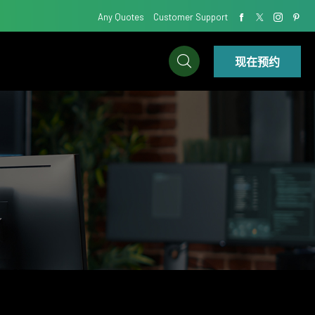
Any Quotes
Customer Support
现在预约