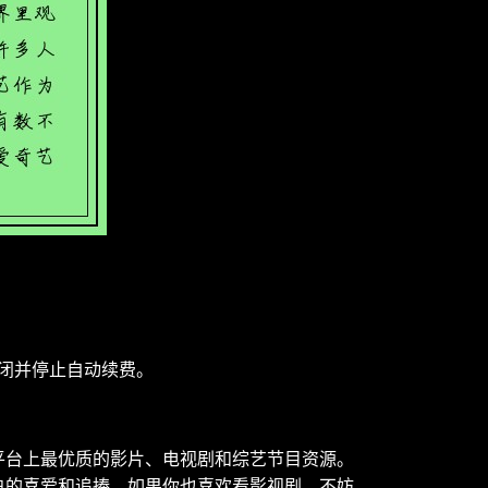
会关闭并停止自动续费。
艺平台上最优质的影片、电视剧和综艺节目资源。
用户的喜爱和追捧。如果你也喜欢看影视剧，不妨