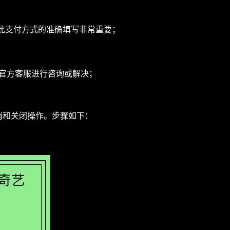
因此支付方式的准确填写非常重要；
艺官方客服进行咨询或解决；
消和关闭操作。步骤如下：