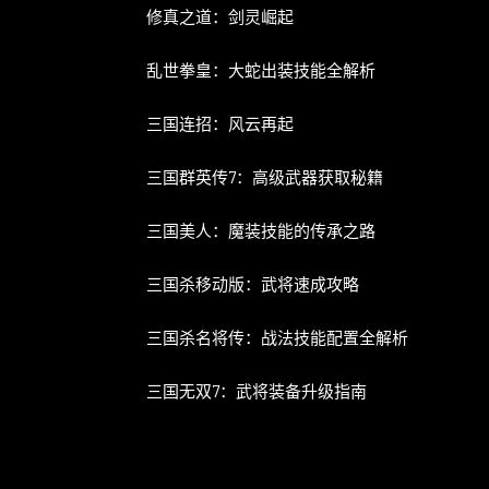
修真之道：剑灵崛起
乱世拳皇：大蛇出装技能全解析
三国连招：风云再起
三国群英传7：高级武器获取秘籍
三国美人：魔装技能的传承之路
三国杀移动版：武将速成攻略
三国杀名将传：战法技能配置全解析
三国无双7：武将装备升级指南