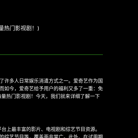
海量热门影视剧！)
了许多人日常娱乐消遣方式之一。爱奇艺作为国
而如今，爱奇艺给予用户的福利又多了一重：免
享海量热门影视剧！今天，我们就来详细了解一下
艺平台上最丰富的影片、电视剧和综艺节目资源。
的综艺节目等，覆盖面非常广。此外，在试用期