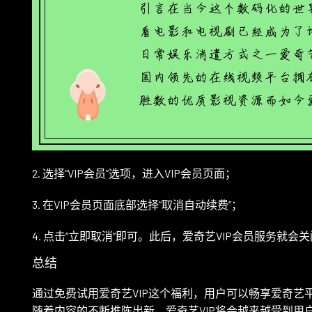
2. 选择“VIP会员”选项，进入VIP会员页面；
3. 在VIP会员页面底部选择“取消自动续费”；
4. 点击“立即取消”即可。此后，爱奇艺VIP会员服务就
总结
通过免费试用爱奇艺VIP这个福利，用户可以畅享爱奇
随着内容的不断推陈出新，爱奇艺VIP将会越来越受到