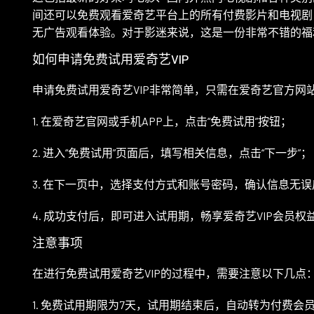
间还可以免费观看爱奇艺平台上的所有付费影片和电视剧
无广告观看体验。对于影迷来说，这是一份非常不错的福
如何申请免费试用爱奇艺VIP
申请免费试用爱奇艺VIP非常简单，只需在爱奇艺官方网
1. 在爱奇艺官网或手机APP上，点击“免费试用”按钮；
2. 进入“免费试用”页面后，填写相关信息，点击“下一步”；
3. 在下一页中，选择支付方式和账号密码，确认信息无
4. 成功支付后，即可进入试用期，畅享爱奇艺VIP会员权
注意事项
在进行免费试用爱奇艺VIP的过程中，需要注意以下几点
1. 免费试用期限为7天，试用期结束后，自动转为付费