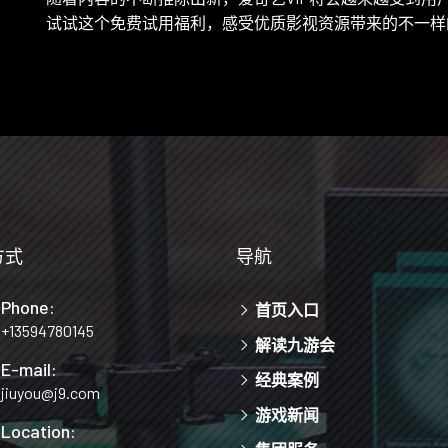
试试这个免费试用福利，感受优质影视资源带来的不一样
方式
导航
Phone:
首页入口
+13594780145
解读九游会
E-mail:
经典案例
jiuyou@j9.com
游戏新闻
Location: